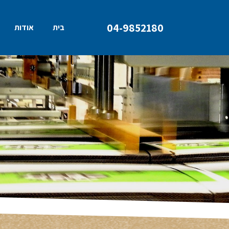
04-9852180
בית
אודות